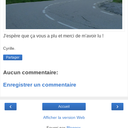
J'espère que ça vous a plu et merci de m'avoir lu !
Cyrille.
Partager
Aucun commentaire:
Enregistrer un commentaire
‹
›
Accueil
Afficher la version Web
Fourni par
Blogger
.