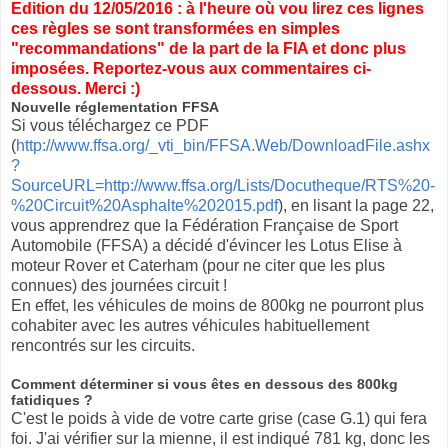
Edition du 12/05/2016 : à l'heure où vou lirez ces lignes
ces règles se sont transformées en simples
"recommandations" de la part de la FIA et donc plus
imposées. Reportez-vous aux commentaires ci-
dessous. Merci :)
Nouvelle réglementation FFSA
Si vous téléchargez ce PDF
(
http://www.ffsa.org/_vti_bin/FFSA.Web/DownloadFile.ashx
?
SourceURL=http://www.ffsa.org/Lists/Docutheque/RTS%20-
%20Circuit%20Asphalte%202015.pdf
), en lisant la page 22,
vous apprendrez que la Fédération Française de Sport
Automobile (FFSA) a décidé d'évincer les Lotus Elise à
moteur Rover et Caterham (pour ne citer que les plus
connues) des journées circuit !
En effet, les véhicules de moins de 800kg ne pourront plus
cohabiter avec les autres véhicules habituellement
rencontrés sur les circuits.
Comment déterminer si vous êtes en dessous des 800kg
fatidiques ?
C'est le poids à vide de votre carte grise (case G.1) qui fera
foi. J'ai vérifier sur la mienne, il est indiqué 781 kg, donc les