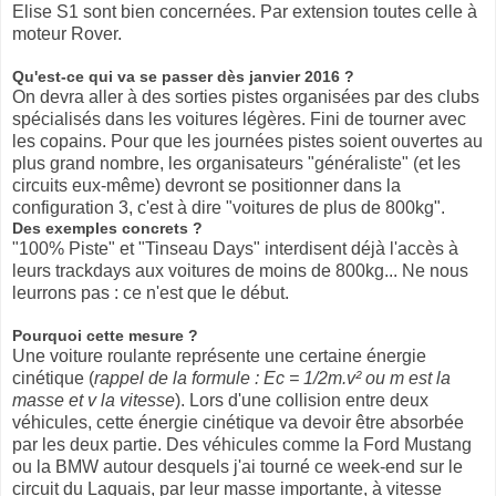
Elise S1 sont bien concernées. Par extension toutes celle à
moteur Rover.
Qu'est-ce qui va se passer dès janvier 2016 ?
On devra aller à des sorties pistes organisées par des clubs
spécialisés dans les voitures légères. Fini de tourner avec
les copains. Pour que les journées pistes soient ouvertes au
plus grand nombre, les organisateurs "généraliste" (et les
circuits eux-même) devront se positionner dans la
configuration 3, c'est à dire "voitures de plus de 800kg".
Des exemples concrets ?
"100% Piste" et "Tinseau Days" interdisent déjà l'accès à
leurs trackdays aux voitures de moins de 800kg... Ne nous
leurrons pas : ce n'est que le début.
Pourquoi cette mesure ?
Une voiture roulante représente une certaine énergie
cinétique (
rappel de la formule : Ec = 1/2m.v² ou m est la
masse et v la vitesse
). Lors d'une collision entre deux
véhicules, cette énergie cinétique va devoir être absorbée
par les deux partie. Des véhicules comme la Ford Mustang
ou la BMW autour desquels j'ai tourné ce week-end sur le
circuit du Laquais, par leur masse importante, à vitesse